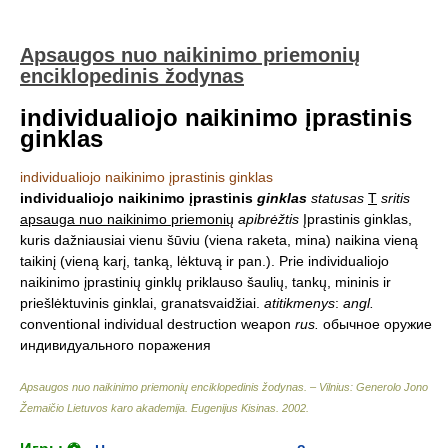
Apsaugos nuo naikinimo priemonių
enciklopedinis žodynas
individualiojo naikinimo įprastinis
ginklas
individualiojo naikinimo įprastinis ginklas
individualiojo naikinimo įprastinis
ginklas
statusas
T
sritis
apsauga nuo naikinimo priemonių
apibrėžtis
Įprastinis ginklas,
kuris dažniausiai vienu šūviu (viena raketa, mina) naikina vieną
taikinį (vieną karį, tanką, lėktuvą ir pan.). Prie individualiojo
naikinimo įprastinių ginklų priklauso šaulių, tankų, mininis ir
priešlėktuvinis ginklai, granatsvaidžiai.
atitikmenys
:
angl.
conventional individual destruction weapon
rus.
обычное оружие
индивидуального поражения
Apsaugos nuo naikinimo priemonių enciklopedinis žodynas. – Vilnius: Generolo Jono
Žemaičio Lietuvos karo akademija
.
Eugenijus Kisinas
.
2002
.