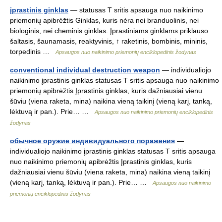
įprastinis ginklas
— statusas T sritis apsauga nuo naikinimo
priemonių apibrėžtis Ginklas, kuris nėra nei branduolinis, nei
biologinis, nei cheminis ginklas. Įprastiniams ginklams priklauso
šaltasis, šaunamasis, reaktyvinis, ↑ raketinis, bombinis, mininis,
torpedinis …
Apsaugos nuo naikinimo priemonių enciklopedinis žodynas
conventional individual destruction weapon
— individualiojo
naikinimo įprastinis ginklas statusas T sritis apsauga nuo naikinimo
priemonių apibrėžtis Įprastinis ginklas, kuris dažniausiai vienu
šūviu (viena raketa, mina) naikina vieną taikinį (vieną karį, tanką,
lėktuvą ir pan.). Prie… …
Apsaugos nuo naikinimo priemonių enciklopedinis
žodynas
обычное оружие индивидуального поражения
—
individualiojo naikinimo įprastinis ginklas statusas T sritis apsauga
nuo naikinimo priemonių apibrėžtis Įprastinis ginklas, kuris
dažniausiai vienu šūviu (viena raketa, mina) naikina vieną taikinį
(vieną karį, tanką, lėktuvą ir pan.). Prie… …
Apsaugos nuo naikinimo
priemonių enciklopedinis žodynas