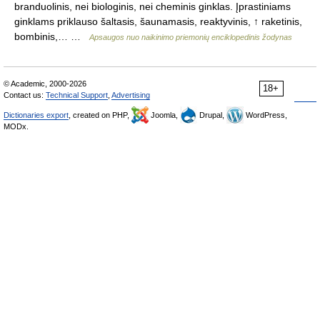
branduolinis, nei biologinis, nei cheminis ginklas. Įprastiniams
ginklams priklauso šaltasis, šaunamasis, reaktyvinis, ↑ raketinis,
bombinis,… …
Apsaugos nuo naikinimo priemonių enciklopedinis žodynas
© Academic, 2000-2026
18+
Contact us:
Technical Support
,
Advertising
Dictionaries export
, created on PHP,
Joomla,
Drupal,
WordPress,
MODx.