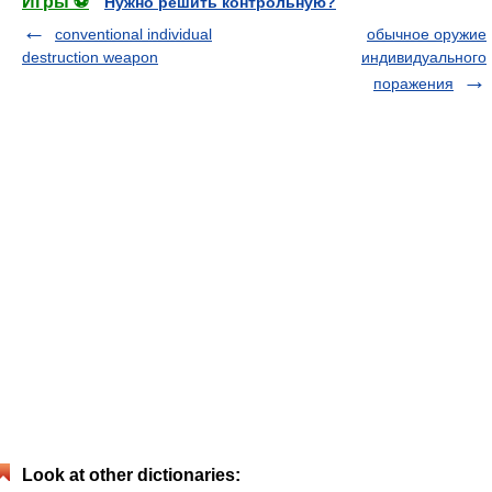
Игры ⚽
Нужно решить контрольную?
conventional individual
обычное оружие
destruction weapon
индивидуального
поражения
Look at other dictionaries: