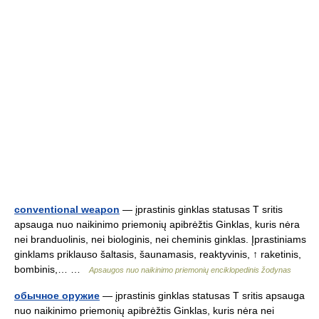
conventional weapon
— įprastinis ginklas statusas T sritis
apsauga nuo naikinimo priemonių apibrėžtis Ginklas, kuris nėra
nei branduolinis, nei biologinis, nei cheminis ginklas. Įprastiniams
ginklams priklauso šaltasis, šaunamasis, reaktyvinis, ↑ raketinis,
bombinis,… …
Apsaugos nuo naikinimo priemonių enciklopedinis žodynas
обычное оружие
— įprastinis ginklas statusas T sritis apsauga
nuo naikinimo priemonių apibrėžtis Ginklas, kuris nėra nei